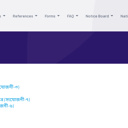
s
References
Forms
FAQ
Notice Board
Nati
সংযোজনী-৩)
ত্র (সংযোজনী-৭)
যোজনী-৬)