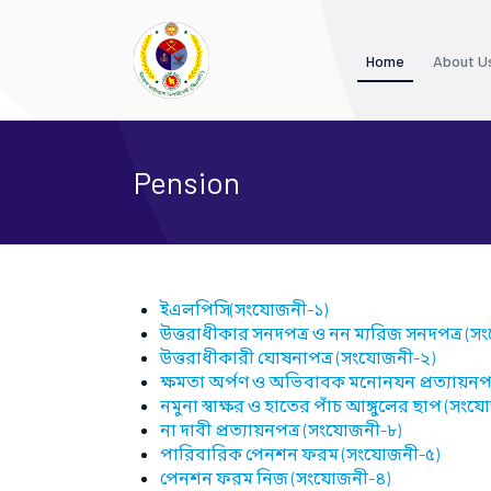
Home
About U
Pension
ইএলপিসি(সংযোজনী-১)
উত্তরাধীকার সনদপত্র ও নন ম্যরিজ সনদপত্র (
উত্তরাধীকারী ঘোষনাপত্র (সংযোজনী-২)
ক্ষমতা অর্পণ ও অভিবাবক মনোনযন প্রত্যায়নপ
নমুনা স্বাক্ষর ও হাতের পাঁচ আঙ্গুলের ছাপ (সং
না দাবী প্রত্যায়নপত্র (সংযোজনী-৮)
পারিবারিক পেনশন ফরম (সংযোজনী-৫)
পেনশন ফরম নিজ (সংযোজনী-৪)